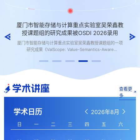
厦门市智能存储与计算重点实验室吴荣鑫教
授课题组的研究成果被OSDI 2026录用
厦门市智能存储与计算重点实验室吴荣鑫教授课题组的一项
研究成果《ValScope: Value-Semantics-Aware
Metamorphic Testing for Detecting Logical Bugs in
DBMSs》被第20届 USENIX Symposium on Operating
Systems Design and Implementation（OSDI 2026）录
用。OSDI 是系统领域最具影响力的国际学术会议之一，是中
国计算机学会推荐的A类会议，长期关注操作系统、数据库系
学术讲座
统、分布式系统及系统软件等方向的前沿研究。该研究是厦
查看更
门大学首篇以第一单位被OSDI录用的论文。...
多
学术日历
2026年8月
日
一
二
三
四
五
六