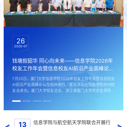
26
2026-07
2
佳
钱塘叙韶华 同心向未来——信息学院2026年
勇担强
校友工作年会暨信息校友AI前沿产业高峰论坛
学
举行
班
首篇
7月25日，厦门大学信息学院2026年校友工作年会暨信息校友
7
AI前沿产业高峰论坛在杭州举行。本次活动由信息学院杭州校
（
友会承办。厦门大学校友总会、浙江省厦门大学校友会领导，
促
信息学院党政领导、校友联络员、青年教师代表、党政管理干
动
部代表，以及信息学院九地校友会校友代表相聚杭城，共话发
主
展。
信息学院与航空航天学院联合开展行
13
0