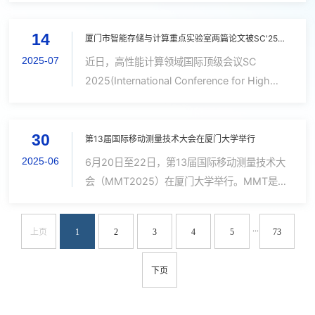
新星奖）唐璐2025 ACM China 厦门分会“优博
夏启明博士生、温程璐教授（通讯作者）、香港
奖”杜春锋（博士毕业生，导师：吴素贞，...
14
中文大学（深圳）蒋理助理教授、美国Texas
厦门市智能存储与计算重点实验室两篇论文被SC'25接收，一篇获最佳学生论文提名
A&M Xin Li教授、王程教授合作完成的论文
2025-07
近日，高性能计算领域国际顶级会议SC
“Unsupervised 3D Object Detection by
2025(International Conference for High
Commonsense Clue”被国际学术期刊《IEEE
Performance Computing, Networking,
Transactions on Pattern Analysis and
Storage, and Analysis) 公布了论文录用结果，
Machine Intelligence》（IEEE TPAMI）录
30
厦门市智能存储与计算重点实验室2篇论文被录
第13届国际移动测量技术大会在厦门大学举行
用。...
用，其中一篇获得了最佳学生论文提名。SC由
2025-06
6月20日至22日，第13届国际移动测量技术大
美国计算机协会（ACM）与美国电气电子工程
会（MMT2025）在厦门大学举行。MMT是国
师学会（IEEE）于1988年共同创办，是全球高
际摄影测量与遥感学会（ISPRS）的旗舰会议之
性能计算领域公认的年度顶级盛会，是中国计算
一。6月21日上午，ISPRS前任主席、中国工程
...
机学会CCF推荐的A类国际会议。SC 2025会议
上页
1
2
3
4
5
73
院陈军院士，ISPRS前任主席、德国汉诺威莱布
共收到643篇投稿，...
尼茨大学Christian Heipke教授，ISPRS副主
下页
席、法国国家地理信息研究所副主任Nicolas
Paparoditis教授，厦门大学校长助理谢兆雄教
授，ISPRS前任副主席、美国俄亥俄州立大学教