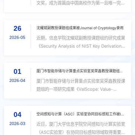
IEEE Transactions on Pattern Analysis
文奖，成为首篇由中国高校作为第一且唯一完成
and Machine Intelligence。鲁棒模型拟
单位的最佳论文。
合旨在从受噪声和异常值污染的数据中估
计模型参数，是计算机视觉中的基础性问
26
沈耀斌副教授课题组成果被Journal of Cryptology录用
题。尽管传统RANSAC方法和基于学习的
2026-05
近期，信息学院沈耀斌副教授课题组的研究成果
方法在该领域取得一定进展，...
《Security Analysis of NIST Key Derivation
Using Pseudorandom Functions》被国际密
码学会会刊《Journal of Cryptology》
01
（JoC）录用。JoC 是国际密码学会主办的密
厦门市智能存储与计算重点实验室吴荣鑫教授课题组的研究成果被OSDI 2026录用
码学领域顶尖学术期刊，刊发标准严格，重点收
2026-04
厦门市智能存储与计算重点实验室吴荣鑫教授课
录能够显著推动密码学研究进展、具有重要学术
题组的一项研究成果《ValScope: Value-
影响的高水平论文。该期刊创刊39年以来，年
Semantics-Aware Metamorphic Testing for
均发文量不足22篇，以中国大陆为第一单位发
Detecting Logical Bugs in DBMSs》被第20
表的论文迄今为止不足25篇论文。该研究是厦
04
届 USENIX Symposium on Operating
空间感知与计算（ASC）实验室协同目标感知工作被IEEE TPAMI接收
门大学首篇、...
Systems Design and Implementation（OSDI
2026-03
近日，厦门大学信息学院空间感知与计算实验室
2026）录用。OSDI 是系统领域最具影响力的
（ASC实验室）在协同目标感知领域取得重要研