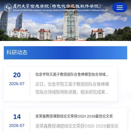
科研动态
科研动态
20
信息学院王菡子教授团队在鲁棒模型拟合领域取得新进展
2026-07
近日，信息学院王菡子教授团队在鲁棒模
型拟合领域取得新进展，相关研究成果以
“Robust Model Fitting via Motion-
Aware Pyramid Transformer-Guided
14
Preference Filtering and Consensus
​吴荣鑫教授课题组论文荣获OSDI 2026最佳论文奖
Smoothing”为题发表在国际顶级期刊
2026-07
吴荣鑫教授课题组论文荣获OSDI 2026最佳论