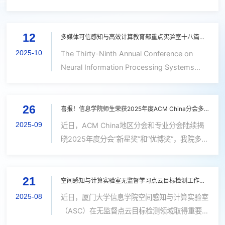
国际学术会议之一，是中国计算机学会推荐的A
究进展。由夏启明博士生、郑龙辉硕士生、赵世
类会议，长期关注操作系统、数据库系统、分布
佳博士生、黄勋博士生、吴海博士、温程璐教授
式系统及系统软件等方向的前沿研究。该研究是
12
（通讯作者）、王程教授共同合作完成的论文
多媒体可信感知与高效计算教育部重点实验室十八篇论文被NeurIPS 2025 录用
厦门大学首篇以第一单位被OSDI录用的论
“DOtA++: Unsupervisely and Collaboratively
2025-10
The Thirty-Ninth Annual Conference on
文。...
Detect Objects from Multi-Agent
Neural Information Processing Systems
Observations with Multi-Modal Prior
(NeurIPS 2025)是人工智能与机器学习领域的
Constraints”被国际学术期刊《IEEE
三大国际会议(NeurIPS、ICML、ICLR)之一，
Transactions on Pattern Analysis and
26
CCF A类会议。NeurIPS 2025分别将于2025
喜报！信息学院师生荣获2025年度ACM China分会多个奖项
Machine Intelligence》...
年11月30日-12月5日在墨西哥墨西哥城以及
2025-09
近日，ACM China地区分会和专业分会陆续揭
2025年12月2日-12月7日在美国圣地亚哥举
晓2025年度分会“新星奖”和“优博奖”，我院多名
办，今年 NeurIPS 主赛道共收到 21575 份有效
师生凭借扎实的学术功底、亮眼的科研创新成果
论文投稿，录用5290 篇，录用率为 24.52%。
与突出的专业实践能力，在激烈竞争中脱颖而
厦门大学多媒体可信感知与高效计算教育部重点
21
出，具体获奖情况如下：奖项姓名2025 ACM
空间感知与计算实验室无监督学习点云目标检测工作被IEEE TPAMI录用
实验室共有18篇论文被录，...
SIGCSE 中国“优博奖”宋庆禹2025 ACM
2025-08
近日，厦门大学信息学院空间感知与计算实验室
SIGSAC 中国“优博奖”刘天天2025 ACM China
（ASC）在无监督点云目标检测领域取得重要进
厦门分会“新星奖”卢杨（推荐参评ACM China
展。由吴海博士、赵世佳博士生、黄勋硕士生、