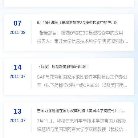
目：《车载网络：挑战与机遇》
07
9月19日讲座《模糊逻辑在3D模型检索中的应用》
2011-09
报告题目：模糊逻辑在3D模型检索中的应用
报告人：南开大学信息技术科学学院 陈增强教
授 时间：2011年9月19日（星期一） 下午 3:00
地点：厦门大学海韵校区行政楼C座505#报告
14
厅 报告摘要：随着计算机技术...
（转发）短期赴美教师培训项目
2011-07
SAF与教育部国家示范性软件学院建设工作办公
室（以下简称“软建办”或OPSES）以及美国明尼
苏达大学（MNU）于今年11月共同推出一个为
期17天的国外短期教师培训项目。本次项目主要
13
目的是对美国高等教育进行系统性介绍，...
吉国力课题组在国际权威刊物《美国科学院院刊》上发表论文
2011-07
7月11日，我校信息科学与技术学院吉国力教授
课题组与美国迈阿密大学李庆顺教授（我校信息
科学与技术学院客座教授）等多校实验室合作，