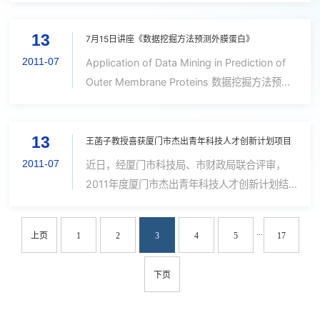
在国际权威期刊《美国科学院院刊》（PNAS，
13
2010年影响因子9.771）上发表题为“Ge...
7月15日讲座《数据挖掘方法预测外膜蛋白》
2011-07
Application of Data Mining in Prediction of
Outer Membrane Proteins 数据挖掘方法预测
外膜蛋白 ProfessorKeWangSchoolof
Computing
13
Science,SimonFraserUniversity(Canada)
王菡子教授喜获厦门市杰出青年科技人才创新计划项目
Professor Wang 是IEEE TKDE 杂志的...
2011-07
近日，经厦门市科技局、市财政局联合评审，
2011年度厦门市杰出青年科技人才创新计划结
果揭晓，其中我院智能科学与技术系王菡子教授
的“基于移动摄像机的行人检测与跟踪中鲁棒统
...
上页
1
2
3
4
5
17
计方法的研究”获得杰出青年科技人才创...
下页