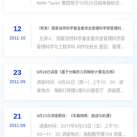
Keith Taylor 教授将于10月25日前来我校访
问，拟对加拿大达尔豪西大学-国家留学基金委
奖学金项目进行宣讲。请各学院、研究院通知对
12
此项目感兴趣的学生积极参加。 具体时间...
（转发）国家自然科学基金委员会管理科学部管理科学与工程学科讲座
2011-10
主讲人：国家自然科学基金委员会管理科学部
管理科学与工程学科 刘作仪处长 题目：管理科
学与工程学科发展现状 时间：2011年10月13日
15:00 地点：嘉庚主楼220 科技处 、社科处
23
9月26日讲座《基于分解的几何映射计算及应用》
2011-09
讲座时间：9月26日（周一）上午10：00 讲
座地点：海韵行政楼C座505报告厅 讲座题
目：基于分解的几何映射计算及应用 讲座内
容：几何形状之间的映射是一个重要的几何问
21
题。低扭曲的映射可以用于几何模型之间的整...
9月23日讲座题目：《车载网络：挑战与机遇》
2011-09
讲座时间：2011年9月23日（五）上午10：
00—11：30 讲座地点：海韵教学楼104 讲座题