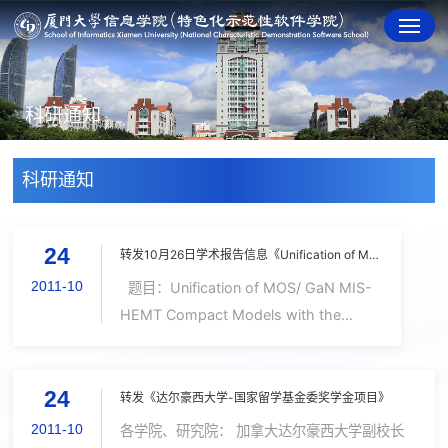
科研通知
科研通知
24
转发10月26日学术报告信息《Unification of MOS/ GaN MIS-HEMT Compact Models with the Unified Regional Modeling Approach》
2011-10
题目：Unification of MOS/ GaN MIS-
HEMT Compact Models with the
Unified Regional Modeling Approach
时间：10月26日下午3:30 pm-4:30 pm
24
地点：亦玄馆302 Abstract This talk
转发《达尔豪西大学-国家留学基金委奖学金项目》
presents the motivation and...
2011-10
各学院、研究院： 加拿大达尔豪西大学副校长