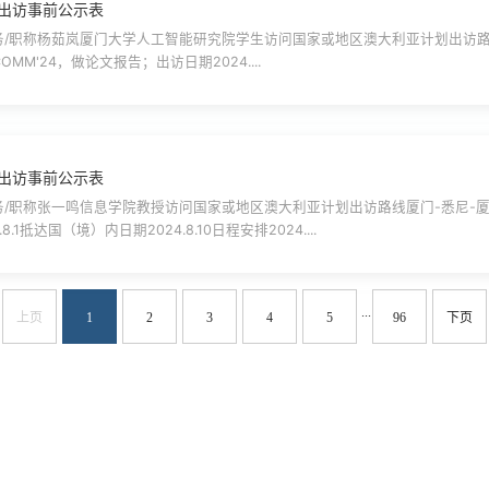
出访事前公示表
/职称杨茹岚厦门大学人工智能研究院学生访问国家或地区澳大利亚计划出访路
ACM APNet'24, SIGCOMM'24，做论文报告；出访日期2024....
出访事前公示表
/职称张一鸣信息学院教授访问国家或地区澳大利亚计划出访路线厦门-悉尼-厦门
8.1抵达国（境）内日期2024.8.10日程安排2024....
...
上页
1
2
3
4
5
96
下页