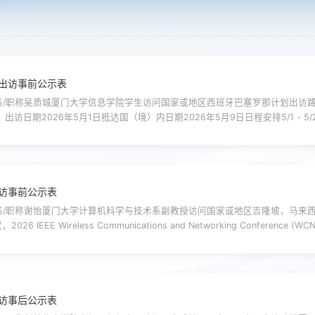
出访事前公示表
/职称吴质城厦门大学信息学院学生访问国家或地区西班牙巴塞罗那计划出访路线
。出访日期2026年5月1日抵达国（境）内日期2026年5月9日日程安排5/1 - 5/2
9 巴塞罗那-北京-上海邀请单位介绍ICASSP（IEEE 声学、语音与信号处理国际会议）是 
访事前公示表
/职称谢怡厦门大学计算机科学与技术系副教授访问国家或地区吉隆坡，马来西
IEEE Wireless Communications and Networking Confere
日程安排4月12日，从厦门出发，到达吉隆坡；4月13-16日，在吉隆坡参加WCNC
访事后公示表