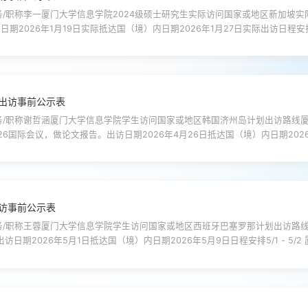
/职称李一厦门大学信息学院2024级硕士研究生实际访问国家或地区新加坡实
访日期2026年1月19日实际抵达国（境）内日期2026年1月27日实际出访日程安
.1.27：参加AAAI20262026.1.27:从新加坡出发返回厦门实际支出包括：会
出访事前公示表
/职称谢哲涵厦门大学信息学院学生访问国家或地区韩国济州岛计划出访路线厦门
026国际会议，做论文报告。出访日期2026年4月26日抵达国（境）内日期202
DASFAA 2026。4.30-5.1：从济州岛搭乘飞机，经上海转机，到达厦门。邀请单位介绍
访事前公示表
/职称王蓉厦门大学信息学院学生访问国家或地区西班牙巴塞罗那计划出访路线厦
出访日期2026年5月1日抵达国（境）内日期2026年5月9日日程安排5/1 - 5/2 
9 巴塞罗那-北京-厦门邀请单位介绍ICASSP（IEEE 声学、语音与信号处理国际会议）是 