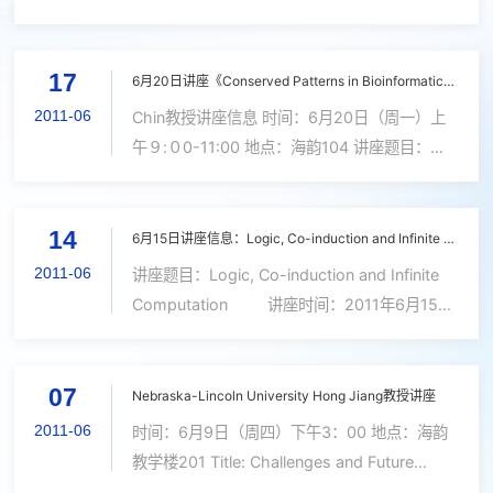
研究所承办的 “ 2011’全国半导体器件产业发
展、创新产品和新技术研讨会” 将于2011年8月
17
8日，地点：云南.昆明。现将第二轮...
6月20日讲座《Conserved Patterns in Bioinformatics》
2011-06
Chin教授讲座信息 时间：6月20日（周一）上
午９:０0-11:00 地点：海韵104 讲座题目：
Conserved Patterns in Bioinformatics 讲座摘
要： Study of conserved patterns is
14
fundamental in computational biology,for
6月15日讲座信息：Logic, Co-induction and Infinite Computation
e...
2011-06
讲座题目：Logic, Co-induction and Infinite
Computation 讲座时间：2011年6月15日
（周三）下午4:00 讲座地点：海韵行政楼
C座505报告厅 讲座人：Gopal
07
Gupta,Department of Computer Scien...
Nebraska-Lincoln University Hong Jiang教授讲座
2011-06
时间：6月9日（周四）下午3：00 地点：海韵
教学楼201 Title: Challenges and Future
Trend in Multicore/Manycore Computer