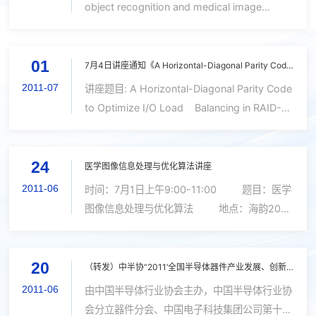
object recognition and medical image
segmentation 时间：７月１５日（周五）上午
１０：００ 地点：海韵行政楼Ｃ５０５报告
01
厅。 报告内容: In the first part of the tal...
7月4日讲座通知《A Horizontal-Diagonal Parity Code to Optimize I/O Load Balancing in RAID-6》
2011-07
讲座题目: A Horizontal-Diagonal Parity Code
to Optimize I/O Load Balancing in RAID-6
时间：2011年7月4日（周一）上午10：30 地
点：行政楼C座505报告厅 摘要： With higher
24
reliability requirements in clu...
医学图像信息处理与优化算法讲座
2011-06
时间：7月1日上午9:00-11:00 题目：医学
图像信息处理与优化算法 地点：海韵204
华中科技大学计算机科学与技术学院金人
超教授： 1996年3月获得北京“SAT问题快
20
速算法国际邀请赛”冠军...
（转发）中半协“2011’全国半导体器件产业发展、创新产品和新技术研讨会”第二轮会议及征文通知
2011-06
由中国半导体行业协会主办，中国半导体行业协
会分立器件分会、中国电子科技集团公司第十三