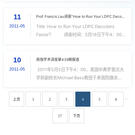
Architecture Research Speaker: Hong Jiang
11
Department of Computer Science &
Prof. Francis Lau讲座“How to Run Your LDPC Decoders Faster?”
Engineeri...
2011-05
Title: How to Run Your LDPC Decoders
Faster？ 讲座时间：5月16日下午4：00
讲座地点：海韵行政楼C座505报告厅 Speaker:
Prof. Francis Lau Affiliation: Department of
10
Electronic and Information Engin...
南强学术讲座第439期报道
2011-05
2011年5月5日下午4：00，美国中弗罗里达大
学前副校长Michael Bass教授于来我院做关于
“高功率固体激光器及其对温度依赖性的运行特
性”的南强学术报告。 Michael Bass 教授是国
...
上页
1
2
3
4
5
6
际著名激光专家，美国中弗罗里达大学前...
17
下页