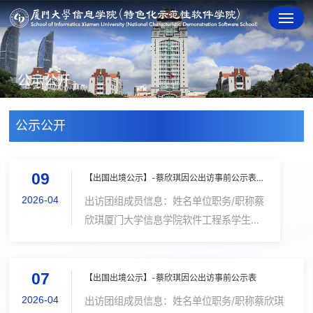
公示公开
公示公开
09
【出国出境公示】-蔡欣琪因公出访事前公示表（更新）
2026-04
出访团组成员信息：姓名单位职务/职称蔡
欣琪厦门大学信息学院软件工程系学生访
问国家或地区西班牙 巴塞罗那计划出访路
线厦门->巴黎(转机)->巴塞罗那->巴黎(转
07
机)->厦门出访的目的和任务参与ICASSP
【出国出境公示】-蔡欣琪因公出访事前公示表
2026会议，进行poster论文展示出访日
2026-04
出访团组成员信息：姓名单位职务/职称蔡欣琪