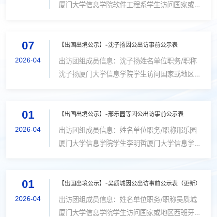
期2026年5月4日抵达国（境）内日期
厦门大学信息学院软件工程系学生访问国家或地
2026年5月10日日程安排5.4搭乘飞机
区西班牙 巴塞罗那计划出访路线厦门->巴黎(转
（巴黎中转）前往西班牙巴塞罗那5.4-5.8
机)->巴塞罗那->巴黎(转机)->厦门出访的目的
参加会议5.8-5.10搭乘飞机（巴黎中转）
07
和任务参与ICASSP 2026会议，进行poster论
【出国出境公示】-沈子扬因公出访事前公示表
返回厦门邀请单位介绍本次会议的邀请单
文展示出访日期2026年5月4日抵达国（境）内
2026-04
出访团组成员信息：沈子扬姓名单位职务/职称
位为主办方IEEE信号处理协会（...
日期2026年5月10日日程安排5.4搭乘飞机（巴
沈子扬厦门大学信息学院学生访问国家或地区韩
黎中转）前往西班牙巴塞罗那5.4-5.8参加会议
国计划出访路线厦门-韩国-厦门出访的目的和任
5.8-5.10搭乘飞机（巴黎中转）返回厦门邀请单
务参加第27届IEEE系统与软件性能分析国际研
位介绍本次会议的邀请单位为主办方IEEE信号
01
讨会，并进行论文汇报，学术交流。出访日期
【出国出境公示】-邢乐园等因公出访事前公示表
处理协会（...
2026年4月25日抵达国（境）内日期2025年4
2026-04
出访团组成员信息：姓名单位职务/职称邢乐园
月29日日程安排4/25：从厦门到韩国4/26-
厦门大学信息学院学生李明哲厦门大学信息学院
4/28：参加第27届IEEE系统与软件性能分析国
学生吴泽凯厦门大学信息学院学生李伟佳厦门大
际研讨会会议演讲4/29：从韩国返回厦门邀请
学信息学院学生访问国家或地区美国计划出访路
单位介绍第27届IEEE系统与软件性能分析国际
01
线厦门-洛杉矶-丹佛-洛杉矶-厦门出访的目的和
【出国出境公示】-吴质城因公出访事前公示表（更新）
研讨会是由IEEE主办的重要国际学术会议之
任务参加CVPR 2026国际会议，并进行论文汇
2026-04
出访团组成员信息：姓名单位职务/职称吴质城
一，...
报，学术交流。出访日期2026年6月2日抵达国
厦门大学信息学院学生访问国家或地区西班牙巴