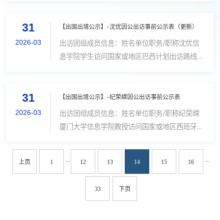
AAAI会议2026年1月24日-2026年1月24日：
出访目的和任务参加南洋理工大学主办的第12
新加坡飞厦门实际经费支出：交通费、住宿费、
31
届亚洲对称密码研讨会ASK2026实际出访日期
【出国出境公示】-沈优因公出访事前公示表（更新）
签证费等若对以上公示信息有异议，...
2026.3.18实际抵达国（境）内日期2026.3.22
2026-03
出访团组成员信息：姓名单位职务/职称沈优信
实际出访日程安排和实际经费支出说明
息学院学生访问国家或地区巴西计划出访路线厦
2026.3.18从厦门出发直飞新加坡。
门-上海（转机）-法国巴黎（转机）-巴西里约-
2026.3.19-2026.3.21在新加坡参加第12届亚
巴西圣保罗（转机）-荷兰阿姆斯特丹（转机）-
洲对称密码研讨会。2026.3.22由新加坡返回厦
31
厦门出访的目的和任务参加ICLR 2026国际会
【出国出境公示】-纪荣嵘因公出访事前公示表
门。实际支出经费用于往返机票、...
议，并进行论文汇报，学术交流出访日期2026
2026-03
出访团组成员信息：姓名单位职务/职称纪荣嵘
年4月20日抵达国（境）内日期2026年4月30
厦门大学信息学院教授访问国家或地区西班牙巴
日日程安排4月20日、21日：厦门-上海（转
塞罗那计划出访路线厦门-阿姆斯特丹-巴塞罗
机）-法国巴黎（转机）-巴西里约；4月23日-4
那-北京-厦门出访的目的和任务参加“IEEE
...
...
月27日：里约参加会议；4月28日、29日、30
上页
1
12
13
14
15
16
ICASSP 2026”出访日期2026年5月3日抵达国
日：...
（境）内日期2026年5月10日日程安排
33
下页
2026.5.3 厦门出发阿姆斯特丹中转2026.5.3
阿姆斯特丹直飞西班牙巴塞罗那2026.5.4-
2026.5.8 参加“IEEE ICASSP 2026”