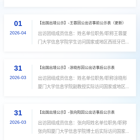
（境）内日期2026年6月11日日程安排（北京
塞罗那计划出访路线上海-巴塞罗那-上海出访的
时间）6/2-6/3：厦门-洛杉矶（转机）-丹佛
目的和任务参加ICASSP 2026学术会议。出访
6/3-6/7：丹佛，参加CVPR 2026会议6/8-...
01
日期2026年5月4日抵达国（境）内日期2026
【出国出境公示】-王蓉因公出访事前公示表（更新）
年5月8日日程安排5/4 上海-巴塞罗那5/5 - 5/6
2026-04
出访团组成员信息：姓名单位职务/职称王蓉厦
巴塞罗那参加ICASSP 20265/7 - 5/8 巴塞罗
门大学信息学院学生访问国家或地区西班牙巴塞
那-上海邀请单位介绍ICASSP（IEEE 声学、语
罗那计划出访路线上海-巴塞罗那-上海出访的目
音与信号处理国际会议）是 IEEE 信号处理学会
的和任务参加ICASSP 2026学术会议。出访日
的旗舰会议，聚焦语音音频、图像视频、...
31
期2026年5月4日抵达国（境）内日期2026年5
【出国出境公示】-涂晓彤因公出访事后公示表
月8日日程安排5/4 上海-巴塞罗那5/5- 5/6 巴
2026-03
出访团组成员信息：姓名单位职务/职称涂晓彤
塞罗那参加ICASSP 20265/7 - 5/8 巴塞罗那-
厦门大学信息学院副教授实际访问国家或地区新
上海邀请单位介绍ICASSP（IEEE 声学、语音
加坡实际出访路线厦门-新加坡-厦门实际出访目
与信号处理国际会议）是 IEEE 信号处理学会的
的和任务参加AAAI 2026会议实际出访日期
旗舰会议，聚焦语音音频、图像视频、机器学习
31
2026年1月20日实际抵达国（境）内日期2026
【出国出境公示】-张向阳因公出访事后公示表
与统计信号处理等方向，...
年1月24日实际出访日程安排和实际经费支出说
2026-03
出访团组成员信息：张向阳姓名单位职务/职称
明2026年1月20日-2026年1月20日：厦门飞
张向阳厦门大学信息学院博士后实际访问国家或
新加坡2026年1月21日-2026年1月23日：参加
地区新加坡实际出访路线厦门-新加坡-厦门实际