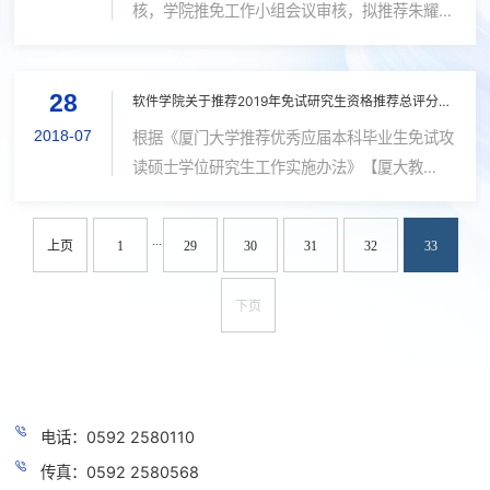
核，学院推免工作小组会议审核，拟推荐朱耀等
38名同学作为我院2019年免试攻读硕士学位研
究生初步人选，推荐漆学雷同学为我院2019年
28
免试攻读硕士学位研究生（国防科工单位补偿...
软件学院关于推荐2019年免试研究生资格推荐总评分排名的公示
2018-07
根据《厦门大学推荐优秀应届本科毕业生免试攻
读硕士学位研究生工作实施办法》【厦大教
〔2017〕73号】和《关于做好2019年推荐优秀
应届本科生免试攻读硕士学位研究生工作安排的
...
上页
1
29
30
31
32
33
通知》【厦大教〔2018〕54号】文件精神，...
下页
电话：0592 2580110
传真：0592 2580568