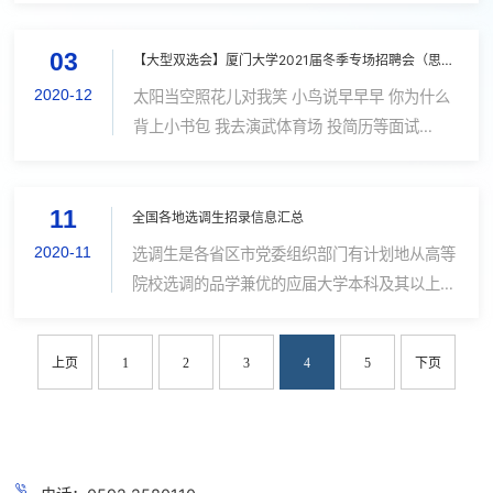
的游戏开发。 真有趣聚集着一群“有趣”的人，我
03
们热爱游戏，享受创作，喜欢开...
【大型双选会】厦门大学2021届冬季专场招聘会（思明校区场）
2020-12
太阳当空照花儿对我笑 小鸟说早早早 你为什么
背上小书包 我去演武体育场 投简历等面试
Offer收进我的小书包~ 国信证券股份有限公司
福建分公司、远洋控股集团（中国）有限公司、
11
网宿科技股份有限公司、达利食品集团有...
全国各地选调生招录信息汇总
2020-11
选调生是各省区市党委组织部门有计划地从高等
院校选调的品学兼优的应届大学本科及其以上的
毕业生的简称，这些毕业生将以公务员的身份直
接进入地方基层党政部门工作，作为党政领导干
上页
1
2
3
4
5
下页
部后备人选和县级以上党政机关高素...