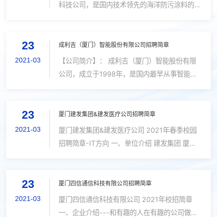
科技公司，是国内技术领先的海洋防污涂料的服
务商，是集海洋生物、涂料 化学的专业化研
发、设计、生产、销售、服务五位一体的综合性
23
企业。 公司成立于2019年，与厦门大学...
成利吉（厦门）智能股份有限公司招聘简章
2021-03
【公司简介】： 成利吉（厦门）智能股份有限
公司，成立于1998年，是国内最早从事智能交
通领域产品研发应用、专业智能交通核心软件开
发、完善的智能交通系统集成与运营服务的企业
23
之一。2017年12月22日新三版正式挂牌...
厦门建发集团&建发医疗公司招聘简章
2021-03
厦门建发集团&建发医疗公司 2021年春季校园
招聘简章-IT方向 一、单位介绍 建发集团 厦门
建发集团系厦门市属国有企业，创立于1980
年，目前主要业务涵盖供应链运营、城市建设与
23
运营、旅游会展、医疗健康、新兴产业投资...
厦门四信通信科技有限公司招聘简章
2021-03
厦门四信通信科技有限公司 2021年校招简章
一、企业介绍---和有趣的人在有趣的公司做有