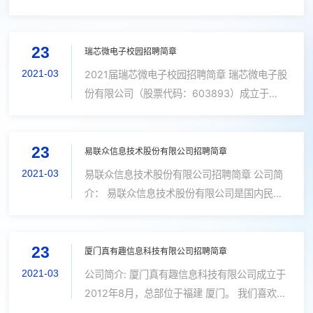
价值的事情！ 物联网领先者 厦门四信通信科技
有限公司，中国物联网无线通信产品与解决方案
23
领先者，物联网云平台提供商。是一家以...
瑞芯微电子校园招聘简章
2021-03
2021届瑞芯微电子校园招聘简章 瑞芯微电子股
份有限公司（股票代码：603893）成立于
2001年，于2020年2月在上交所成功上市，总
部位于福州，在深圳、上海、北京、杭州、香港
23
及台湾均设有分支机构，是中国专业的集成电
易联众信息技术股份有限公司招聘简章
路...
2021-03
易联众信息技术股份有限公司招聘简章 公司简
介： 易联众信息技术股份有限公司是国内民生
信息服务领域上市公司，2010年在深交所创业
板上市(股票代码300096)。成立至今,始终坚守
23
“让天下没有难过的人生”的企业使命,贯...
厦门真有趣信息科技有限公司招聘简章
2021-03
公司简介: 厦门真有趣信息科技有限公司成立于
2012年8月，总部位于福建 厦门。 我们喜欢游
戏，热爱创作，致力于国际化、多平台、多类型