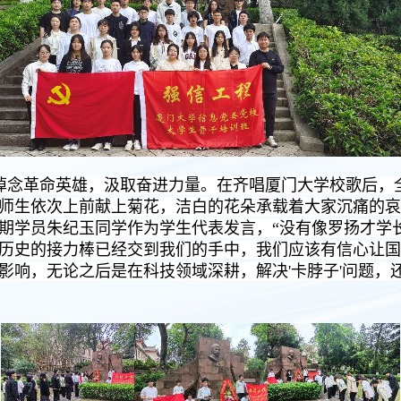
悼念革命英雄，汲取奋进力量。在齐唱厦门大学校歌后，
师生依次上前献上菊花，洁白的花朵承载着大家沉痛的哀
班二期学员朱纪玉同学作为学生代表发言，“没有像罗扬才
历史的接力棒已经交到我们的手中，我们应该有信心让国
影响，无论之后是在科技领域深耕，解决'卡脖子'问题，