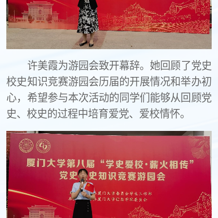
许美霞为游园会致开幕辞。她回顾了党史
校史知识竞赛游园会历届的开展情况和举办初
心，希望参与本次活动的同学们能够从回顾党
史、校史的过程中培育爱党、爱校情怀。