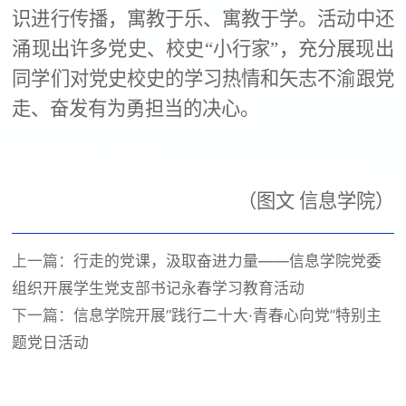
识进行传播，寓教于乐、寓教于
学。活动中还
涌现出许多党史、校史“小行家”，充分展现出
同学们对党史校史的学习热情和矢志不渝跟党
走、奋发有为勇担当的决心。
（图文 信息学院）
上一篇：
行走的党课，汲取奋进力量——信息学院党委
组织开展学生党支部书记永春学习教育活动
下一篇：
信息学院开展“践行二十大·青春心向党”特别主
题党日活动