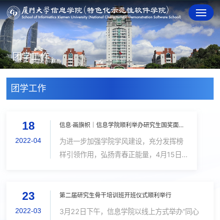
团学工作
团学工作
18
信息·画旗帜｜信息学院顺利举办研究生国奖面对面分享会
2022-04
为进一步加强学院学风建设，充分发挥榜
样引领作用，弘扬青春正能量，4月15日
晚上，信息学院以线上方式举办“‘信息·画
旗帜’研究生国奖面对面分享会”。本期分享
23
会邀请到来自人工智能系的2018级优秀博
第二届研究生骨干培训班开班仪式顺利举行
士研究生林明宝...
2022-03
3月22日下午，信息学院以线上方式举办“同心