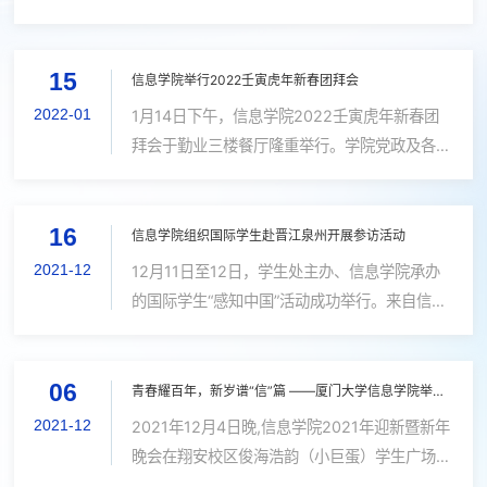
院址举办留校师生新年茶话会。学院党委书记刘
弢、副院长吴爱仙等院系领导班子成员代表、教
15
师及工程技术人员代表、党政人员代表与...
信息学院举行2022壬寅虎年新春团拜会
2022-01
1月14日下午，信息学院2022壬寅虎年新春团
拜会于勤业三楼餐厅隆重举行。学院党政及各系
领导携全体在职及离退休教职工近300余人齐聚
一堂，共叙情谊，喜迎新春。晚会由计算机科学
16
与技术系卢杨、辅导员成炘儒主持。 厦...
信息学院组织国际学生赴晋江泉州开展参访活动
2021-12
12月11日至12日，学生处主办、信息学院承办
的国际学生“感知中国”活动成功举行。来自信息
学院、新闻传播学院、人文学院等学院的14名
国际学生走访晋江、泉州等地，在亲身体验中加
06
深对中国历史文化和当代建设发展成就...
青春耀百年，新岁谱“信”篇 ——厦门大学信息学院举办2021年迎新暨新年晚会
2021-12
2021年12月4日晚,信息学院2021年迎新暨新年
晚会在翔安校区俊海浩韵（小巨蛋）学生广场举
行。厦门大学翔安校区管委会副主任马龙、锐捷