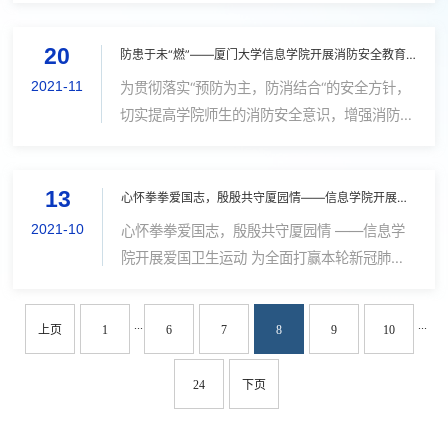
网路股份有限公司厦门区域总监何定富及信息学
20
院党政领导、系主任、班主任代表、全...
防患于未“燃”——厦门大学信息学院开展消防安全教育培训和消防演练活动
2021-11
为贯彻落实“预防为主，防消结合“的安全方针，
切实提高学院师生的消防安全意识，增强消防安
全技能，提升消防安全“四个能力”，坚决防范和
避免校园火灾事故的发生。11月19日下午，信息
13
学院于海韵行政楼开展消防安全...
心怀拳拳爱国志，殷殷共守厦园情——信息学院开展爱国卫生运动
2021-10
心怀拳拳爱国志，殷殷共守厦园情 ——信息学
院开展爱国卫生运动 为全面打赢本轮新冠肺炎
疫情阻击战，积极响应厦门市及厦门大学对于本
轮疫情防控作出的指导意见以及关于开展秋季爱
...
...
上页
1
6
7
8
9
10
国卫生运动的相关要求部署，在厦园内...
24
下页