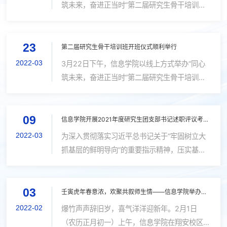
筑未来，奋进正当时”第二届研究生骨干培训班
的开班仪式，院党委副书记龙坚毅、团委副书记
黄艺明、辅导员蔡婧蓉、易恩亚和詹旺平出席本
23
次开班仪式。 会上，龙坚毅老师向在...
第二届研究生骨干培训班开班仪式顺利举行
2022-03
3月22日下午，信息学院以线上方式举办“同心
筑未来，奋进正当时”第二届研究生骨干培训班
的开班仪式，院党委副书记龙坚毅、团委副书记
黄艺明、辅导员蔡婧蓉、易恩亚和詹旺平出席本
09
次开班仪式。 会上，龙坚毅老师向在...
信息学院开展2021年度研究生团支部书记述职评议考核会议
2022-03
为深入贯彻落实习近平总书记关于“牢固树立大
抓基层的鲜明导向”的重要指示精神，压实基层
团组织书记责任，推动基层团的组织力、引领
力、服务力和大局贡献度协同提升，3月7日下
03
午，信息学院团委于海韵园行政楼A306会...
壬寅虎年春意浓，欢聚共叙师生情——信息学院举办翔安校区留校师生新年茶话会
2022-02
爆竹声声辞旧岁，喜气洋洋迎新年。2月1日
（农历正月初一）上午，信息学院在翔安校区新