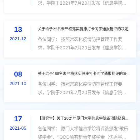
求，学院于2021年7月20日发布《信息学院
（国家示范性软件学院）学生每日健康打卡管理
办法》（信院（2021）8号），进一步明确要求
13
学生必须坚持不懈做好疫情防控，严格执行每
关于给予22名未严格落实健康打卡同学通报批评的决定
日...
2021-12
各位同学： 按照常态化疫情防控管理工作要
求，学院于2021年7月20日发布《信息学院
（国家示范性软件学院）学生每日健康打卡管理
办法》（信院（2021）8号），进一步明确要求
08
学生必须坚持不懈做好疫情防控，严格执行每
关于给予168名未严格落实健康打卡同学通报批评的决定
日...
2021-10
各位同学： 按照常态化疫情防控管理工作要
求，学院于2021年7月20日发布《信息学院
（国家示范性软件学院）学生每日健康打卡管理
办法》（信院（2021）8号），进一步明确要求
17
学生必须坚持不懈做好疫情防控，严格执行每
【研究生】关于2021年厦门大学信息学院各项院级奖学金评奖工作的通知
日...
2021-05
各位同学： 厦门大学信息学院将评选颁发“歌乐
奖学金”、“iQOO酷客新青年奖学金（优秀学生