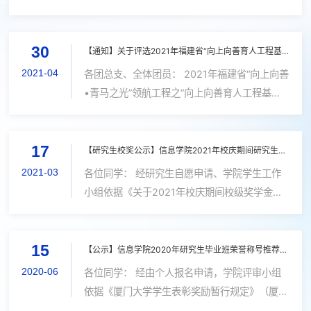
奖学金）”、“奇妙奖学金”、“星皓奖学金”、“厦
大助手奖学金”等5项院级奖学金，现将各项奖学
30
金评奖工作的有关事项通知...
【通知】关于评选2021年福建省“向上向善育人工程基金”项目奖学金的通知
2021-04
各团总支、全体团员： 2021年福建省“向上向善
•青马之光”领航工程之“向上向善育人工程基金”
项目奖学金评选活动已经启动。现将有关事宜通
知如下： 一、评选对象 奖学金参评对象为厦门
17
大学正式注册在校的全日制学生...
【研究生校奖公示】信息学院2021年校庆期间研究生校级奖学金推荐候选人公示
2021-03
各位同学： 经研究生自愿申请、学院学生工作
小组依据《关于2021年校庆期间校级奖学金评
奖工作的通知》要求、以及《信息学院（国家示
范性软件学院）研究生奖学金评审实施细则（试
15
行》办法规定进行评审，现将信息学院2...
【公示】信息学院2020年研究生毕业班荣誉称号推荐名单公示
2020-06
各位同学： 经由个人报名申请，学院评审小组
依据《厦门大学学生表彰奖励暂行规定》（厦大
学[2013] 18号）及《厦门大学“优秀毕业生”、