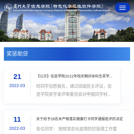
奖惩助贷
奖惩助贷
21
【公示】信息学院2022年校庆期间本科生奖学金推荐人选公示
2022-03
经同学自愿报名，通过班级民主评议，信
息学院奖学金评审委员会对申报同学材料
进行评审，拟推荐以下同学作为候选人参
评此次校级奖学金。请各位获得推荐的同
11
学注意核对信息。 信息学院-2022年校庆
关于给予28名未严格落实健康打卡同学通报批评的决定
期间校级奖学金（本科...
2022-03
各位同学： 按照常态化疫情防控管理工作要