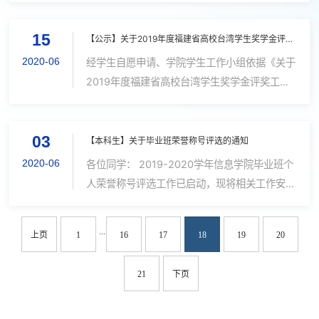
“优秀三好学生”、“三好学生”、“优秀学生干部”
15
评选办法》（厦大学[2013] 2...
【公示】关于2019年度福建省高校台湾学生奖学金评奖推荐候选人公示
2020-06
经学生自愿申请、学院学生工作小组依据《关于
2019年度福建省高校台湾学生奖学金评奖工作
的通知》要求、以及《厦门大学校级奖学金研究
生评审办法》（厦大研[2011]29文）、《厦门
03
大学海外学生奖学金暂行评审办法》[厦大...
【本科生】关于毕业班荣誉称号评选的通知
2020-06
各位同学： 2019-2020学年信息学院毕业班个
人荣誉称号评选工作已启动，现将相关工作安排
如下，请各位同学认真阅读通知，根据要求及时
申报。 一、 荣誉称号评选的相关文件 本次荣誉
...
上页
1
16
17
18
19
20
称号的评选参照以下文件（附件1和附...
21
下页