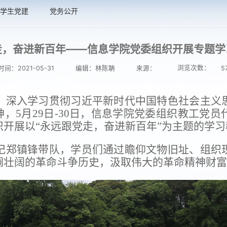
学生党建
党务公开
走，奋进新百年——信息学院党委组织开展专题学
浏览次数：
间：2021-05-31
编辑：林陈聃
来源：
5
，深入学习贯彻习近平新时代中国特色社会主义
神，
5
月
29
日
-30
日，信息学院党委组织教工党员
开展以“永远跟党走，奋进新百年”为主题的学习
记郑镇锋带队，学员们通过瞻仰文物旧址、组织
壮阔的革命斗争历史，汲取伟大的革命精神财富