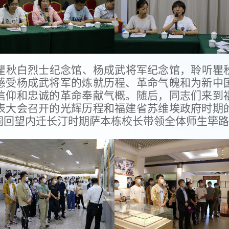
瞿秋白烈士纪念馆、杨成武将军纪念馆，聆听瞿
感受杨成武将军的炼就历程、革命气魄和为新中
信仰和忠诚的革命奉献气概。随后，同志们来到
表大会召开的光辉历程和福建省苏维埃政府时期
同回望内迁长汀时期萨本栋校长带领全体师生筚路