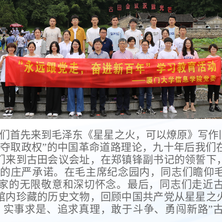
们首先来到毛泽东《星星之火，可以燎原》写作
装夺取政权”的中国革命道路理论，九十年后我们
们来到古田会议会址，在郑镇锋副书记的领誓下
的庄严承诺。在毛主席纪念园内，同志们瞻仰
家的无限敬意和深切怀念。最后，同志们走近
馆内珍藏的历史文物，回顾中国共产党从星星之
，实事求是、追求真理，敢于斗争、勇闯新路”