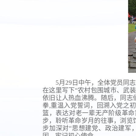
5
月
29
日中午，全体党员同志
在这里写下“农村包围城市、武
依旧让人热血沸腾。随后，同志
拳
,
重温入党誓词，回溯入党之初
篮，表达对老一辈无产阶级革命
步，聆听革命岁月的往事，浏览
步加深对“思想建党、政治建军
因，牢记初心使命。