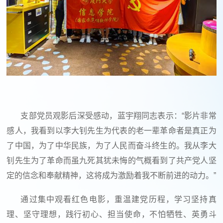
支部党员观影后深受感动，蓝宇翔同志表示：“影片非常
感人，我看到以李大钊先生为代表的老一辈革命者是真正为
了中国，为了中华民族，为了人民而奋斗终生的。我从李大
钊先生为了革命而虽九死其犹未悔的气概看到了共产党人坚
定的信念和奉献精神，这将成为激励着我不断前进的动力。”
通过集中观
看红色电影，
重温建党历程，学习坚持真
理、坚守理想，践行初心、担当使命，不怕牺牲、英勇斗