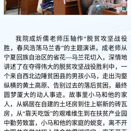
我院成炘儒老师压轴作“脱贫攻坚战役
胜，春风浩荡马兰香”的主题演讲。成老师从
宁夏回族自治区的省花—马兰花切入，深情地
讲述了在夺得伟大的脱贫攻坚战役胜利中，一
个来自西北边陲贫困县的男孩小马，走出沟壑
纵横的黄土高原、告别过去的落后贫困，最终
圆梦厦大的动人事迹。故事里小马和他的家
人，从蜗居在自建的土坯房到住上崭新的砖瓦
房，从“靠天吃饭”的艰难维生到在扶贫产业园
中勤劳致富，小马和他的家庭的蜕变，离不开