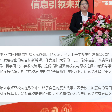
妍菲伉俪的慷慨捐赠表示感谢。他表示，今天上午学校举行建校100周
年发展提出的新目标新希望。作为厦门大学的一员，倍感振奋，也感觉到
展、科学研究、学术交流等，这份捐赠凝聚着校友与母校之间、老师与学
的发展情况，期待在校友的支持和全体师生的努力下，信息学科取得更大
始人李妍菲校友在致辞中讲述了自己的厦大故事，表示校主陈嘉庚的爱国
科发展基金，是对母校培养的回馈，也希望借此机会与信息学院有更深入