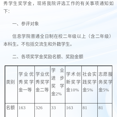
秀学生奖学金，现将我院评选工作的有关事项通知如
下：
一、参评对象
信息学院普通全日制在校二年级以上（含二年级）
本科生。不包括交流生和外籍学生。
二、各项奖学金奖励名额、奖励金额
学业
学业优
学业优
学术创
社会实
志愿服
进步
类别
秀奖学
秀奖学
新奖学
践奖学
务奖学
奖学
金一等
金二等
金10%
金5%
金5%
金2%
名额
163
326
33
163
81
81
8