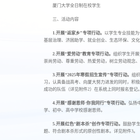
厦门大学全日制在校学生
三、活动内容
1
.开展“返家乡”专项行动。
以学生专业技能为
基层治理、济困助学、就业创业、生态环保、文化
2
.开展
“
爱劳动
”
教育专项行动。
组织学生开展
崇尚劳动、尊重劳动、热爱劳动，树立劳动观念、
3
.开展
“
202
5
年寒假招生宣传
”
专项行动。
组
习，认真备战高考、向厦大努力进发的同时，积极
成功的队伍（详见附件2）在系统上同时报名登记
4
.开展“感谢恩师·你我同行”专项行动。
弘扬
学、初中、高中学校感谢恩师。
5.开展红色“剧本杀”创作专项行动。
鼓励学
题、符合剧本杀形式的原创性剧本。详见附件3。