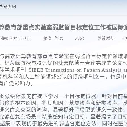
科研方向
教育部重点实验室弱监督目标定位工作被国际顶级期刊I
浏览次数：
间：2025-03-07
编辑：陈 磊
来源：
60
与高效计算教育部重点实验室在弱监督目标定位领域
授与腾讯优图沈云航博士合作完成的论文“CLIP-Driven 
被国际学术期刊《IEEE Transactions on Pattern Analysis a
I是计算机科学和人工智能领域公认的顶级期刊之一，也是中
享有广泛影响力。
级标签的前提下学习一个目标定位器。针对目前基于Tr
偏移的根本原因，将其归因于基类噪声和新类噪声。
语义信息交互的鸿沟，显著提升了模型的语义一致性。此
能够在复杂场景中精准感知特定目标，显著提高了目
LSVRC数据集中表现优于最先进的弱监督定位方法，同时