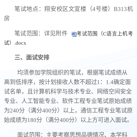
笔试地点：翔安校区文宣楼（
4
号楼）
B313
机
房
笔试范围：详见附件
考试范围（C语言上机考
试）.docx
三、面试安排
均须参加学院组织的笔试，根据笔试成绩从
高到低排序，按计划接收人数不超过
1
：
1.4
确定面
试名单，且计算机科学与技术专业、网络空间安全
专业、人工智能专业、软件工程专业笔试原始成绩
为
240
分（满分
400
分）以上，通信工程专业笔试原
始成绩为
180
分（满分
400
分）以上方可进入面试。
面试范围：主要考察思想品德情况、本学科