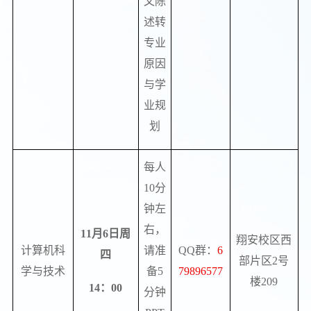
文陈
述转
专业
原因
与学
业规
划
每人
10
分
钟左
右，
11
月
6
日周
翔安校区西
计算机科
请准
QQ
群：
6
四
部片区
2
号
学与技术
备
5
79896577
楼
209
14
：
00
分钟