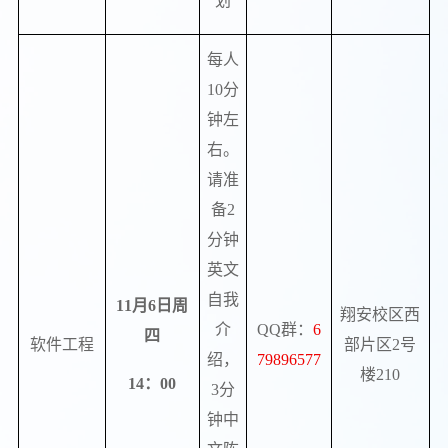
划
每人
10
分
钟左
右。
请准
备
2
分钟
英文
自我
11
月
6
日周
翔安校区西
介
QQ
群：
6
四
软件工程
部片区
2
号
绍，
79896577
楼
210
14
：
00
3
分
钟中