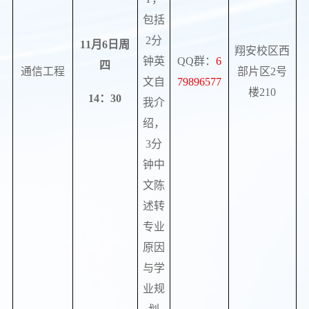
包括
2
分
11
月
6
日周
翔安校区西
钟英
QQ
群：
6
四
通信工程
部片区
2
号
文自
79896577
楼
210
14
：
30
我介
绍，
3
分
钟中
文陈
述转
专业
原因
与学
业规