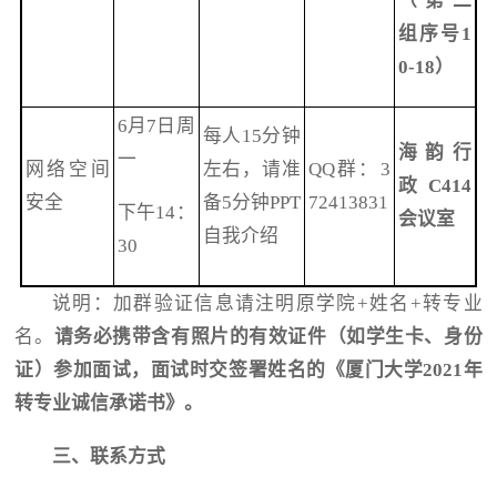
（第二
组序号1
0-18）
6月7日周
每人15分钟
海韵行
一
网络空间
左右，请准
QQ群：3
政C414
安全
备5分钟PPT
72413831
下午14：
会议室
自我介绍
30
说明：加群验证信息请注明原学院+姓名+转专业
名。
请务必携带含有照片的有效证件（如学生卡、身份
证）参加面试，面试时交签署姓名的《厦门大学2021年
转专业诚信承诺书》。
三、
联系方式