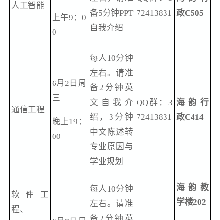
人工智能
备5分钟PPT
72413831
政C505
上午9：0
自我介绍
0
每人10分钟
左右。请准
6月2日周
备2分钟英
三
文自我介
QQ群：3
海韵行
通信工程
绍，3分钟
72413831
政C414
晚上19：
中文陈述转
00
专业原因与
学业规划
海韵教
每人10分钟
软件工
学楼202
左右。请准
程、
备2分钟英