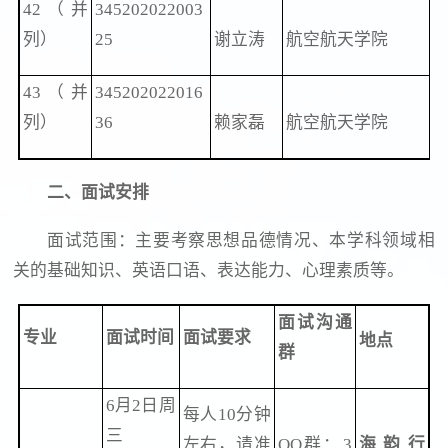
42（并
345202022003
列）
25
谢立涛
航空航天学院
43（并
345202022016
列）
36
赖家磊
航空航天学院
二、
面试安排
面试范围：主要考察思想品德情况、本学科领域相
关的基础知识、英语口语、表达能力、心理素质等。
面试沟通
专业
面试时间
面试要求
地点
群
6月2日周
每人10分钟
三
左右，请准
QQ群：3
海韵行