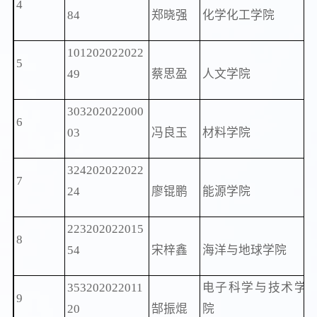
4
84
郑晓强
化学化工学院
101202022022
5
49
蔡思盈
人文学院
303202022000
6
03
冯良玉
材料学院
324202022022
7
24
廖锟鹏
能源学院
223202022015
8
54
宋梓鑫
海洋与地球学院
353202022011
电子科学与技术学
9
20
郜振焜
院