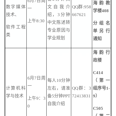
6月7日周
海韵教
数字媒体
文自我介
QQ群:958
一
学楼408
技术、
绍，3分钟
667621
上午8:30
中文陈述转
分组名
软件工程
专业原因与
单另行
类
学业规划
通知
海韵行
政楼
C414
6月7日周
每人10分钟
（第一
一
计算机科
左右，请准
QQ群：3
组序号1-
学与技术
备5分钟PPT
72413831
9）
上午9：3
自我介绍
0
C505