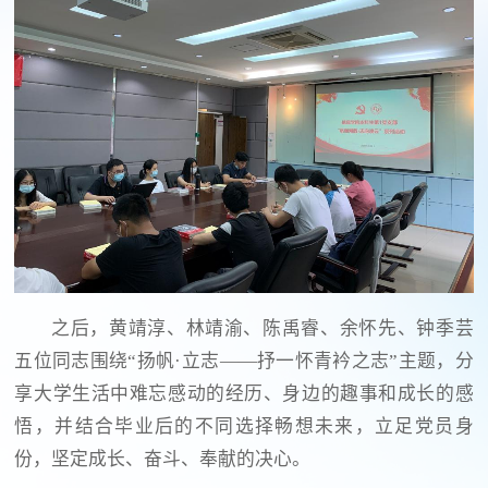
之后，黄靖淳、林靖渝、陈禹睿、余怀先、钟季芸
五位同志围绕“扬帆·立志——抒一怀青衿之志”主题，分
享大学生活中难忘感动的经历、身边的趣事和成长的感
悟，并结合毕业后的不同选择畅想未来，立足党员身
份，坚定成长、奋斗、奉献的决心。