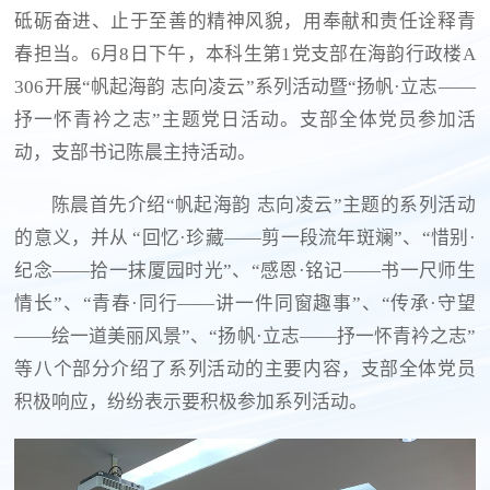
砥砺奋进、止于至善的精神风貌，用奉献和责任诠释青
春担当。6月8日下午，本科生第1党支部在海韵行政楼A
306开展“帆起海韵
志向凌云”系列活动暨“扬帆·立志——
抒一怀青衿之志”主题党日活动。支部全体党员参加活
动，支部书记陈晨主持活动。
陈晨首先介绍“帆起海韵
志向凌云”主题的系列活动
的意义，并从 “回忆·珍藏——剪一段流年斑斓”、“惜别·
纪念——拾一抹厦园时光”、“感恩·铭记——书一尺师生
情长”、“青春·同行——讲一件同窗趣事”、“传承·守望
——绘一道美丽风景”、“扬帆·立志——抒一怀青衿之志”
等八个部分介绍了系列活动的主要内容，支部全体党员
积极响应，纷纷表示要积极参加系列活动。