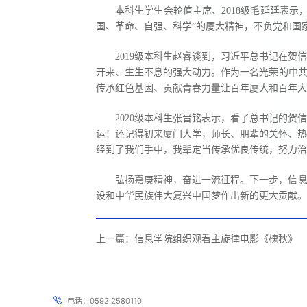
本科生学生会轮值主席、2018级毛延廷表
国、革命、自强、科学”的厦大精神，不负党和国
2019级本科生赵睿谈到，习近平总书记在
开来、生生不息的强大动力。作为一名光荣的中共
传承红色基因、贡献青春力量让百年厦大和百年大
2020级本科生张晋铭表示，看了总书记的
运！还记得初来厦门大学，师长、朋辈的关怀、热
经到了我们手中，我辈定当传承优良传统，努力治
弘扬嘉庚精神，奋进一流征程。下一步，信息
设和中华民族伟大复兴中国梦作出新的更大贡献。
上一篇：
信息学院组织观看主旋律电影《槐秋》
电话：0592 2580110