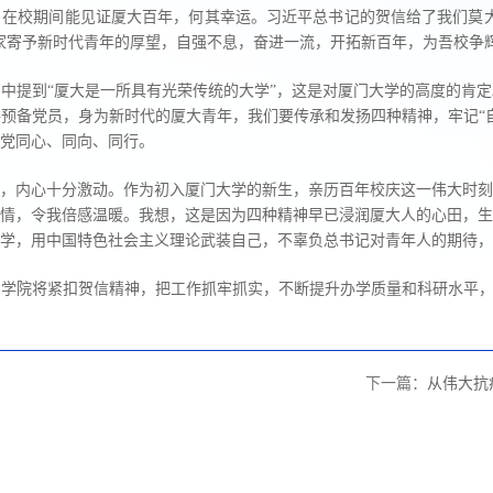
示，在校期间能见证厦大百年，何其幸运。习近平总书记的贺信给了我们莫
家寄予新时代青年的厚望，自强不息，奋进一流，开拓新百年，为吾校争
贺信中提到“厦大是一所具有光荣传统的大学”，这是对厦门大学的高度的肯
预备党员，身为新时代的厦大青年，我们要传承和发扬四种精神，牢记“
党同心、同向、同行。
贺信，内心十分激动。作为初入厦门大学的新生，亲历百年校庆这一伟大时
情，令我倍感温暖。我想，这是因为四种精神早已浸润厦大人的心田，生
学，用中国特色社会主义理论武装自己，不辜负总书记对青年人的期待，
学院将紧扣贺信精神，把工作抓牢抓实，不断提升办学质量和科研水平，
下一篇：
从伟大抗