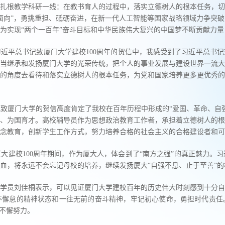
扎根教学科研一线：在教书育人的过程中，落实立德树人的根本任务，切
面向”，勇挑重担、砥砺奋进，在新一代人工智能等国家战略领域力争突
为实现“两个一百年”奋斗目标和中华民族伟大复兴的中国梦不断贡献力量
近平总书记致厦门大学建校100周年的贺信中，我感受到了习近平总书
当继承和发扬厦门大学的光荣传统，把个人的事业发展与建设世界一流大
的角度去看待和落实立德树人的根本任务，为党和国家培养更多更优秀的
致厦门大学的贺信高度肯定了我校在百年历程中形成的“爱国、革命、自
、为国育才。高校辅导员作为思想政治教育工作者，承担着立德树人的根
念教育，创新学生工作方式，努力培养合格的社会主义的合格建设者和可
厦大建校100周年期间，作为厦大人，体会到了“南方之强”的真正魅力
血，将永远不会忘记母校的培养，继续发扬厦大“自强不息、止于至善”
才班学员刘佳桐表示，可以见证厦门大学建校百年的历史伟大时刻感到十分
不懈怠的精神状态和一往无前的奋斗精神，牢记初心使命，勇担时代责任
出不懈努力。