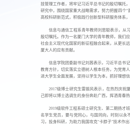
技管理工作者，将牢记习近平总书记的殷切嘱托，
研究中，围绕国家重大战略需求，努力把握四个“
高校科研新范式，积极践行创新型科研服务体系，
信息与通信工程系青年教师刘思聪表示，从习
殷切嘱托。作为一名厦门大学的青年教师，我们应
社会主义现代化国家的新征程融合起来，从更长远
厦大人的应有贡献。
信息学院团委副书记刘茜表示，习近平总书记
教育方针，切实落实立德树人根本任务，为党育人
进大学生全面发展，坚持以学生为本，抓好理想信
2017级博士研究生雷振风表示，在热烈庆祝
己即将以博士选调生的身份奔赴广西，挥洒青春热
2019级软件工程系硕士研究生、第二期扬
名学生党员，要与党同心，与国同向，时刻以永
习，投身科研，为助力我国攻克“卡脖子”技术作