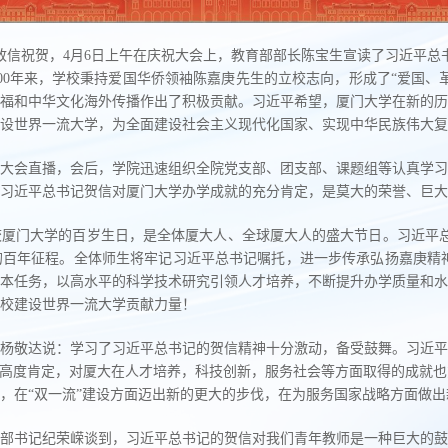
致信祝贺，4月6日上午在庆祝大会上，教育部部长陈宝生宣读了习近平总
00年来，学校秉持爱国华侨领袖陈嘉庚先生的立校志向，形成了“爱国、
福和中华文化海外传播作出了积极贡献。习近平希望，厦门大学在新的历
设世界一流大学，为全面建设社会主义现代化国家、实现中华民族伟大复
大会直播，会后，学院迅速组织全院党支部、团支部、课题组等认真学习
，习近平总书记贺信对厦门大学办学成就的充分肯定，是莫大的荣誉、巨大
厦门大学的百岁生日，是全体厦大人、全球厦大人的盛大节日。习近平总
百年征程。全体师生将牢记习近平总书记嘱托，进一步传承弘扬嘉庚精神
本任务，以高水平的科学技术研究引领人才培养，不断提升办学质量和水
校建设世界一流大学贡献力量！
杨敬达说：学习了习近平总书记的贺信精神十分激动，备受鼓舞。习近平
予高度肯定，对厦大在人才培养，科技创新，服务社会等方面取得的成就
，在“双一流”建设方面迈出新的更大的步伐，在为服务国家战略方面做
部书记纪荣嵘谈到，习近平总书记的贺信对我们青年教师是一种巨大的鼓